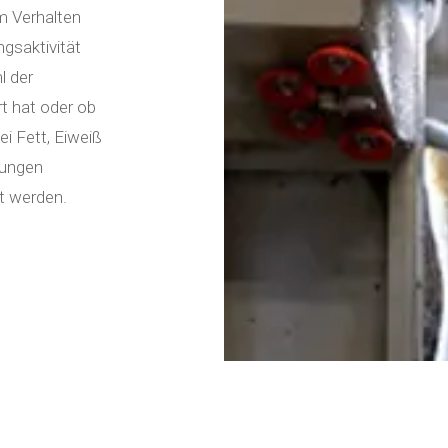
m Verhalten
gsaktivität
l der
 hat oder ob
i Fett, Eiweiß
hungen
rt werden.