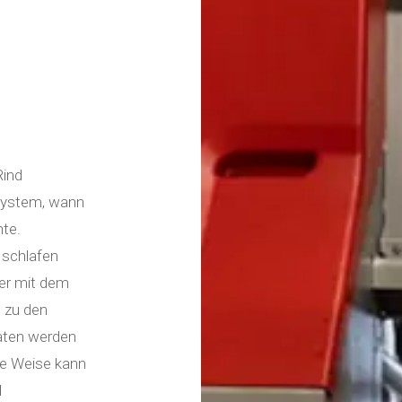
Rind
 System, wann
te.
 schlafen
der mit dem
 zu den
aten werden
ese Weise kann
l